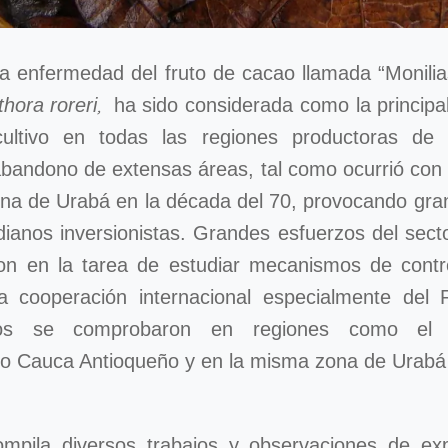
la enfermedad del fruto de cacao llamada “Monilia
,
thora roreri
ha sido considerada como la principa
cultivo en todas las regiones productoras d
abandono de extensas áreas, tal como ocurrió con 
na de Urabá en la década del 70, provocando gran
anos inversionistas. Grandes esfuerzos del secto
on en la tarea de estudiar mecanismos de contr
a cooperación internacional especialmente del 
tivos se comprobaron en regiones como el
o Cauca Antioqueño y en la misma zona de Urabá 
ompila diversos trabajos y observaciones de ex