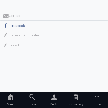
Correo
Facebook
Fomento Cacaotero
LinkedIn
Menú
Buscar
Perfil
Formatos y
Otros