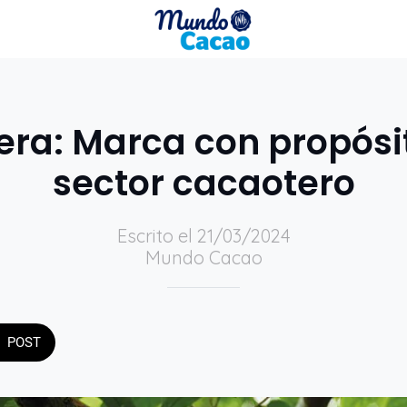
lera: Marca con propósit
sector cacaotero
Escrito el 21/03/2024
Mundo Cacao
POST