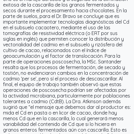
exitosa de la cascarilla de los granos fermentados y
secos durante el procesamiento hacia chocolates. En la
parte de suelos, para el Dr. Bravo se concluye que es
importante implementar tecnologías diagnósticas del Cd
en el subsuelo cacaotero, mediante el uso de las
tomografías de resistividad eléctrica (o ERT por sus
siglas en inglés) que permiten conocer la distribución y
vectorialidad del cadmio en el subsuelo y rizósfera del
cultivo de cacao, relacionados con el índice de
geoacumulación y el factor de translocación. Para la
parte de operaciones poscosecha, la MSc. Santander
resalta que los procesos de fermentación, de secado y
tostión, no evidenciaron cambios en la concentración de
cadmio ‘per se’, pero sí el proceso de descascarillar. Al
final, el equipo de trabajo también observó que estas
operaciones de poscosecha podrían ser afectadas por
la actividad microbiana, particularmente por poblaciones
tolerantes a cadmio (CdtB). La Dra. Atkinson además
sugirió que “el mensaje que debemos dar al productor es:
mida el Cd en pasta o en licor de cacao, donde hay
menos Cd que en la cascarilla, lo cual generará menos
variabilidad del contenido de Cd que si lo hiciera en
granos enteros fermentados aún con cascarilla. Esto es