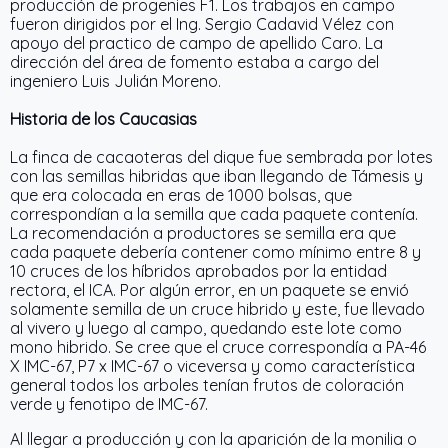
producción de progenies F1. Los trabajos en campo
fueron dirigidos por el Ing. Sergio Cadavid Vélez con
apoyo del practico de campo de apellido Caro. La
dirección del área de fomento estaba a cargo del
ingeniero Luis Julián Moreno.
Historia de los Caucasias
La finca de cacaoteras del dique fue sembrada por lotes
con las semillas hibridas que iban llegando de Támesis y
que era colocada en eras de 1000 bolsas, que
correspondían a la semilla que cada paquete contenía.
La recomendación a productores se semilla era que
cada paquete debería contener como mínimo entre 8 y
10 cruces de los híbridos aprobados por la entidad
rectora, el ICA. Por algún error, en un paquete se envió
solamente semilla de un cruce hibrido y este, fue llevado
al vivero y luego al campo, quedando este lote como
mono hibrido. Se cree que el cruce correspondía a PA-46
X IMC-67, P7 x IMC-67 o viceversa y como característica
general todos los arboles tenían frutos de coloración
verde y fenotipo de IMC-67.
Al llegar a producción y con la aparición de la monilia o