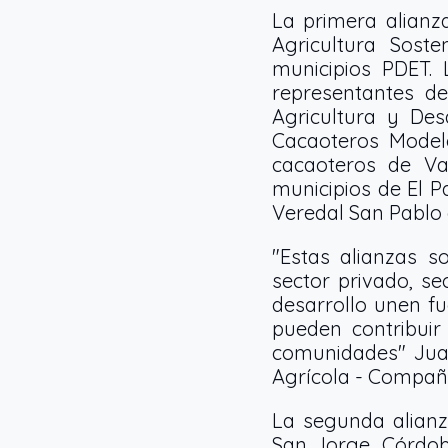
La primera alianz
Agricultura Sost
municipios PDET.
representantes d
Agricultura y Des
Cacaoteros Model
cacaoteros de Va
municipios de El P
Veredal San Pablo
"Estas alianzas 
sector privado, se
desarrollo unen f
pueden contribuir 
comunidades" Jua
Agrícola - Compañí
La segunda alianza
San Jorge, Córdob