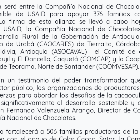
a será entre la Compañía Nacional de Chocol
enible de USAID para apoyar 376 familias c
 La firma de esta alianza se llevó a cabo ho
e USAID, la Compañía Nacional de Chocolates,
arrollo Rural de la Gobernación de Antioquia
o de Urabá (CAOCARES) de Tierralta, Córdoba,
ldivia, Antioquia (ASOCAVAL) el Comité de 
aujil y El Doncello, Caquetá (COMCAP) y la Coop
 de Teorama, Norte de Santander (COOMVESAP).
son un testimonio del poder transformador qu
ctor público, las organizaciones de productore
uerzas para abordar los desafíos de la cacaocu
significativamente al desarrollo sostenible y 
n Fernando Valenzuela Arango, Director de 
a Nacional de Chocolates.
 fortalecerá a 506 familias productoras de la
a con el apoyo de Color Cacao, Sator, la Co