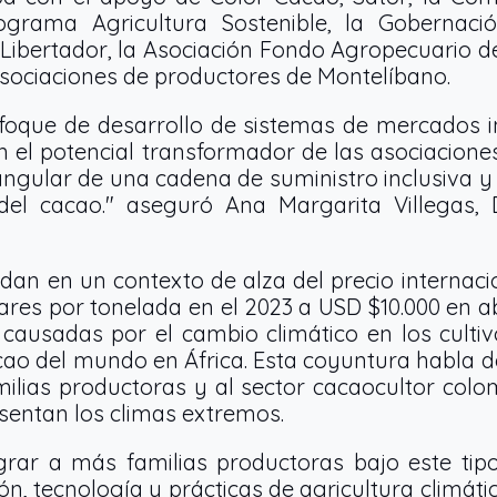
rograma Agricultura Sostenible, la Gobernaci
 Libertador, la Asociación Fondo Agropecuario d
sociaciones de productores de Montelíbano.
foque de desarrollo de sistemas de mercados i
el potencial transformador de las asociacione
angular de una cadena de suministro inclusiva y
el cacao." aseguró Ana Margarita Villegas, 
dan en un contexto de alza del precio internaci
ares por tonelada en el 2023 a USD $10.000 en ab
 causadas por el cambio climático en los cult
ao del mundo en África. Esta coyuntura habla d
amilias productoras y al sector cacaocultor colo
sentan los climas extremos.
grar a más familias productoras bajo este tipo
ón, tecnología y prácticas de agricultura climáti