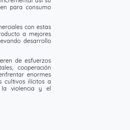
 incrementar así su
ducen para consumo
merciales con estas
roducto a mejores
levando desarrollo
ieren de esfuerzos
tales, cooperación
 enfrentar enormes
cultivos ilícitos a
 la violencia y el