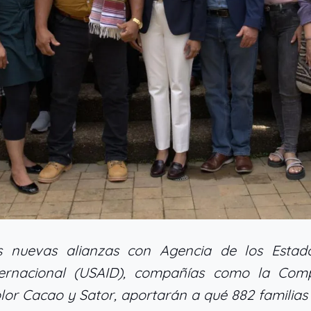
s nuevas alianzas
con Agencia de los Estad
nternacional (USAID), compañías como la Com
lor Cacao y Sator, aportarán a qué 882 familias