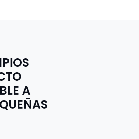
S
PIOS
ICTO
BLE A
OQUEÑAS