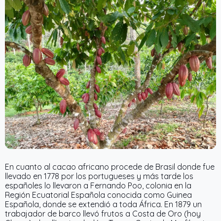
En cuanto al cacao africano procede de Brasil donde fue
llevado en 1778 por los portugueses y más tarde los
españoles lo llevaron a Fernando Poo, colonia en la
Región Ecuatorial Española conocida como Guinea
Española, donde se extendió a toda África. En 1879 un
trabajador de barco llevó frutos a Costa de Oro (hoy