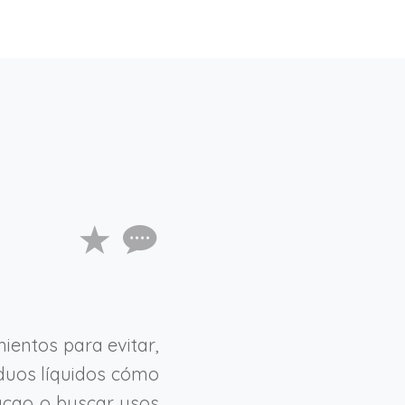
ientos para evitar,
siduos líquidos cómo
cacao o buscar usos