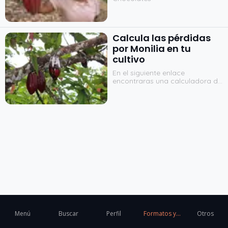
Calcula las pérdidas
por Monilia en tu
cultivo
En el siguiente enlace
encontraras una calculadora de
pérdidas por Monilia en tu
cultivo. Este ejercicio lo
realizaremos para una hectarea
de cacao, es fundamental para
tener una aproximación real en
el procedimiento, contar con
información precisa sobre la
cantidad de frutos que se
pierden por árbol, se
recomienda seleccionar una
muestra de arboles, contabilizar
los frutos eliminados durante un
periodo y promediar esto para
un árbol durante todo el año
Menú
Buscar
Perfil
Formatos y
Otros
Formularios