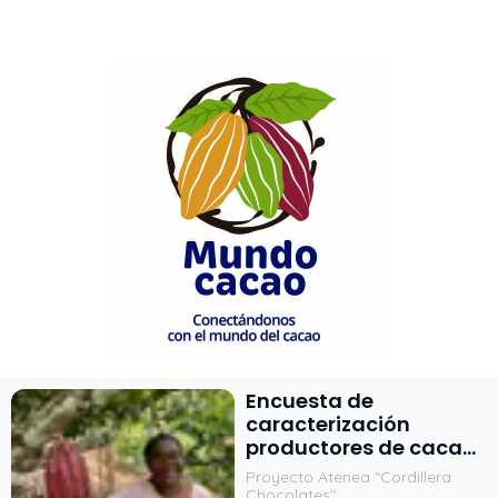
Encuesta de
caracterización
productores de cacao
en Colombia
Proyecto Atenea "Cordillera
Chocolates"